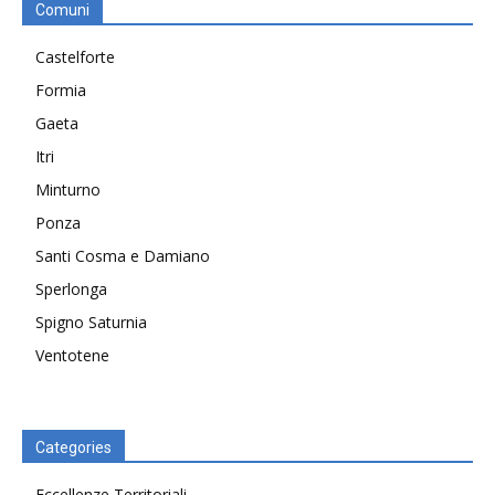
Comuni
Castelforte
Formia
Gaeta
Itri
Minturno
Ponza
Santi Cosma e Damiano
Sperlonga
Spigno Saturnia
Ventotene
Categories
Eccellenze Territoriali