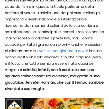
tavoli di Las Vegas
. La storia del giocatore campano è
quasi da film e in questo articolo parleremo della
carriera di Marco Traniello, uno dei pokeristi italiani più
importanti a livello nazionale e internazionale,
ripercorrendo i momenti salienti della sua carriera e
sottolineando i suoi principali successi. Traniello non ha
mai nascosto di adorare il poker live, ma – come
accade per tutti i grandi campioni – anche le sessioni
di allenamento sui
vari siti per giocare a poker
in Italia
hanno avuto un ruolo decisivo. Ciò che colpisce, però,
è il fatto che tutto sembra essere nato quasi per
magia. L
a scintilla, infatti, non è scattata con uno
sguardo “minaccioso” tra avversari, ma grazie a una
giocatrice, Jennifer Harman, che con il tempo sarebbe
diventata sua moglie.