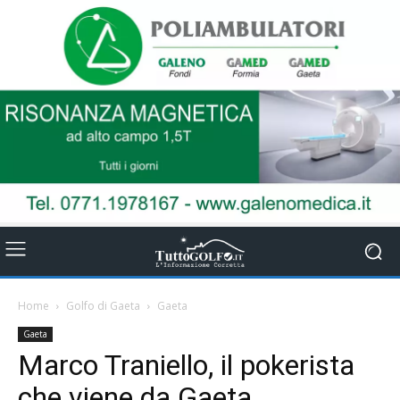
Home
Golfo di Gaeta
Gaeta
Gaeta
Marco Traniello, il pokerista
che viene da Gaeta