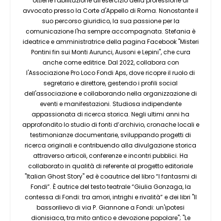
ottiene l'abilitazione all'esercizio della professione di
avvocato presso la Corte d'Appello di Roma. Nonostante il
suo percorso giuridico, la sua passione per la
comunicazione l'ha sempre accompagnata. Stefania è
ideatrice e amministratrice della pagina Facebook "Misteri
Pontini fin sui Monti Aurunci, Ausoni e Lepini", che cura
anche come editrice. Dal 2022, collabora con
l'Associazione Pro Loco Fondi Aps, dove ricopre il ruolo di
segretario e direttore, gestendo i profili social
dell'associazione e collaborando nella organizzazione di
eventi e manifestazioni. Studiosa indipendente
appassionata di ricerca storica. Negli ultimi anni ha
approfondito lo studio di fonti d’archivio, cronache locali e
testimonianze documentarie, sviluppando progetti di
ricerca originali e contribuendo alla divulgazione storica
attraverso articoli, conferenze e incontri pubblici. Ha
collaborato in qualità di referente al progetto editoriale
"Italian Ghost Story" ed è coautrice del libro “I fantasmi di
Fondi”. È autrice del testo teatrale “Giulia Gonzaga, la
contessa di Fondi: tra amori, intrighi e rivalità” e dei libri "Il
bassorilievo di via P. Giannone a Fondi: un'ipotesi
dionisiaca, tra mito antico e devozione popolare"; "Le