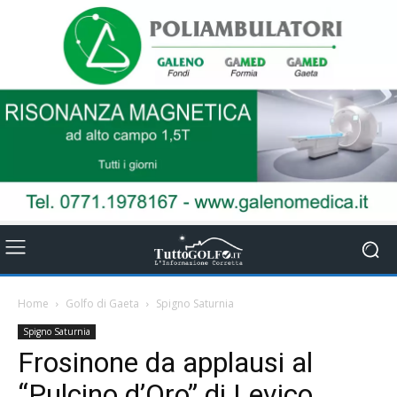
Home
Golfo di Gaeta
Spigno Saturnia
Spigno Saturnia
Frosinone da applausi al
“Pulcino d’Oro” di Levico