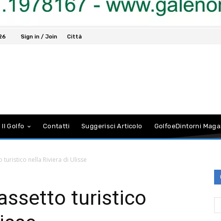
026
Sign in / Join
Città
 Il Golfo
Contatti
Suggerisci Articolo
GolfoeDintorni Maga
 turistico nella Riviera di Ulisse
assetto turistico