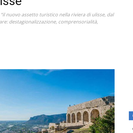
lisse
il nuovo assetto turistico nella riviera di ulisse, dal
liare: destagionalizzazione, comprensorialità,