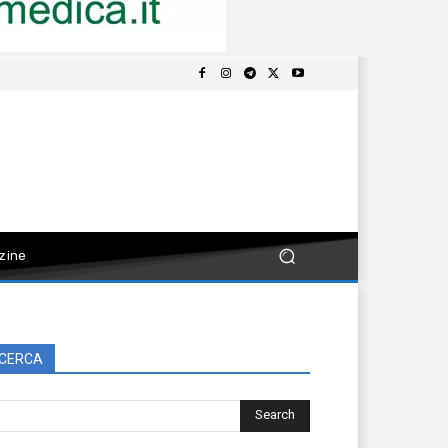
zine
CERCA