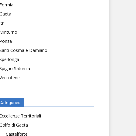
Formia
Gaeta
Itri
Minturno
Ponza
Santi Cosma e Damiano
Sperlonga
Spigno Saturnia
Ventotene
Categories
Eccellenze Territoriali
Golfo di Gaeta
Castelforte