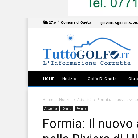
C
27.6
Comune di Gaeta
giovedì, Agosto 6, 2
HOME
Notizie
Golfo Di Gaeta
Oltre
Home
Notizie
Attualità
Formia: Il nuovo assetto
Attualità
Eventi
Formia
Formia: Il nuovo 