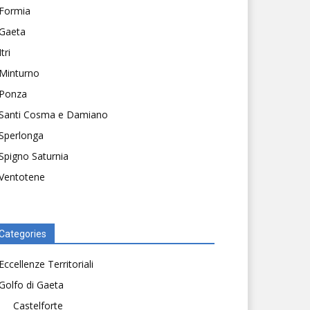
Formia
Gaeta
Itri
Minturno
Ponza
Santi Cosma e Damiano
Sperlonga
Spigno Saturnia
Ventotene
Categories
Eccellenze Territoriali
Golfo di Gaeta
Castelforte