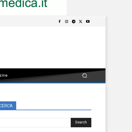
zine
CERCA