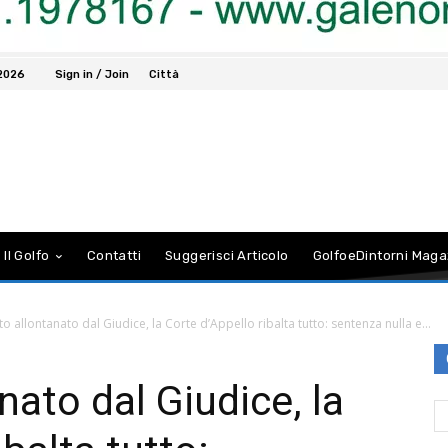
 2026
Sign in / Join
Città
 Il Golfo
Contatti
Suggerisci Articolo
GolfoeDintorni Maga
o allontanato dal Giudice, la Corte d’Appello ribalta tutto: sentenza nulla e...
ato dal Giudice, la