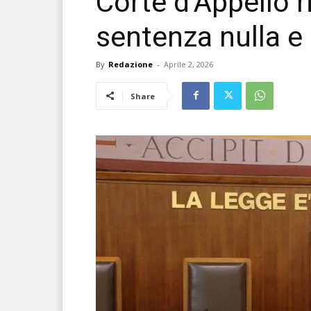
Corte d’Appello r
sentenza nulla e
By
Redazione
-
Aprile 2, 2026
Share