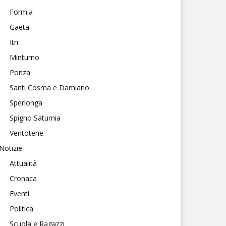
Formia
Gaeta
Itri
Minturno
Ponza
Santi Cosma e Damiano
Sperlonga
Spigno Saturnia
Ventotene
Notizie
Attualità
Cronaca
Eventi
Politica
Scuola e Ragazzi