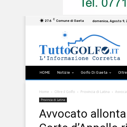
C
27.6
Comune di Gaeta
domenica, Agosto 9,
HOME
Notizie
Golfo Di Gaeta
Oltre
Home
Oltre il Golfo
Provincia di Latina
Avvocat
Provincia di Latina
Avvocato allontan