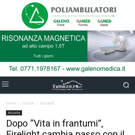
Home
Notizie
Attualità
Attualità
Dopo “Vita in frantumi”,
Firelight cambia passo con il