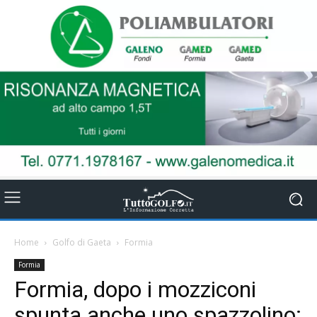
Home
Golfo di Gaeta
Formia
Formia
Formia, dopo i mozziconi
spunta anche uno spazzolino: