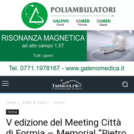
Home
Golfo di Gaeta
Formia
Formia
V edizione del Meeting Città
di Formia – Memorial “Pietro