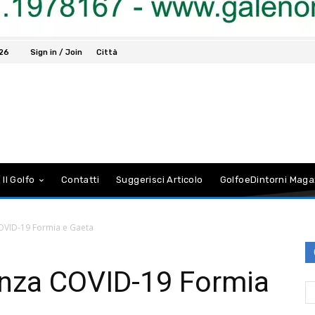
026
Sign in / Join
Città
 Il Golfo
Contatti
Suggerisci Articolo
GolfoeDintorni Maga
OVID-19 Formia e Gaeta
enza COVID-19 Formia