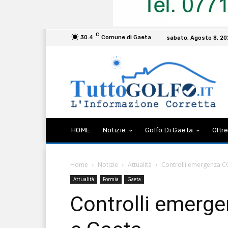
C
30.4
Comune di Gaeta
sabato, Agosto 8, 2
HOME
Notizie
Golfo Di Gaeta
Oltre
Home
Notizie
Attualità
Controlli emergenza C
Attualità
Formia
Gaeta
Controlli emerg