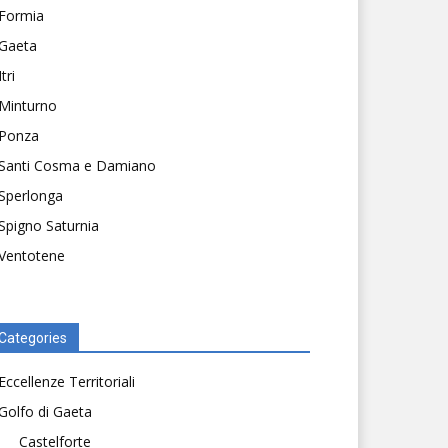
Formia
Gaeta
Itri
Minturno
Ponza
Santi Cosma e Damiano
Sperlonga
Spigno Saturnia
Ventotene
Categories
Eccellenze Territoriali
Golfo di Gaeta
Castelforte