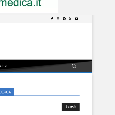
zine
CERCA