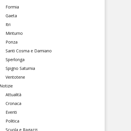
Formia
Gaeta
Itri
Minturno
Ponza
Santi Cosma e Damiano
Sperlonga
Spigno Saturnia
Ventotene
Notizie
Attualità
Cronaca
Eventi
Politica
Scuola e Ragazzi