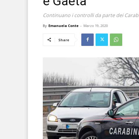
e Gaeta
Continuano i controlli da parte dei Carab
By
Emanuela Conte
-
Marzo 19, 2020
Share