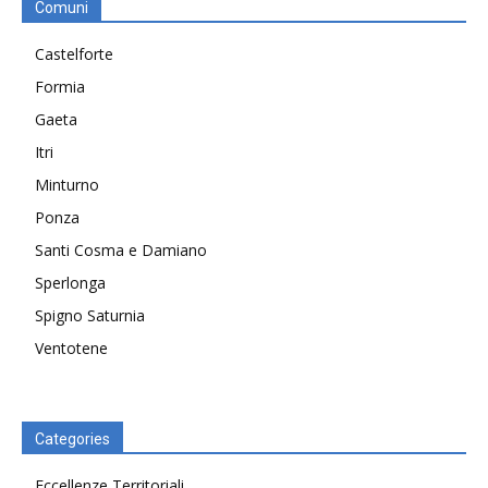
Comuni
Castelforte
Formia
Gaeta
Itri
Minturno
Ponza
Santi Cosma e Damiano
Sperlonga
Spigno Saturnia
Ventotene
Categories
Eccellenze Territoriali