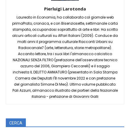
Pierluigi Larotonda
Laureato in Economia, ha collaborato col giornale web
primaPrato, cronaca, e con Bisenziosette, settimanale carta
stampata, occupandosi soprattutto di arte e libri. Ha scritto
alcuni articoli culturali su Affari Italiani (2009). Conduce da
molti anni il programma culturale Racconti Urbani su
Radiocanale7 (arte, letteratura, storie metropolitane).
Accanito lettore, tra i suoi libri l'almanacco calcistico
NAZIONALI SENZA FILTRO (prefazione dell'osservatore tecnico
azzurro del 2006, Giampiero Ceccarelli) e il saggio
inchiesta IL DELITTO AMMATURO (presentato in Sala Stampa
Camera dei Deputati l'8 novembre 2022 e con prefazione
del giornalista Simone Di Meo). Ultimo volume pubblicato:
Pali Azzurri, almanacco illustrato dei portieri della Nazionale
italiana - prefazione di Giovanni Galli
CERCA