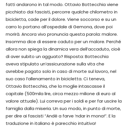
fatti andarono in tal modo. Ottavio Bottecchia viene
picchiato dai fascisti, percorre qualche chilometro in
bicicletta, cade per il dolore. Viene soccorso e su un
carro lo portano all’ospedale di Gemona, dove poi
morirà. Ancora vivo pronuncia questa parola: malore.
Insomma dice di essere caduto per un malore. Perché
allora non spiega la dinamica vera dell’accaduto, cioè
di aver subito un agguato? Risposta: Bottecchia
aveva stipulato un’assicurazione sulla vita che
avrebbe pagato solo in caso di morte sul lavoro, nel
suo caso l’allenamento in bicicletta. Ci teneva,
Ottavio Bottecchia, che la moglie intascasse il
capitale (500mila lire, circa mezzo milione di euro al
valore attuale). Lui correva per i soldi e per far uscire la
famiglia dalla miseria. Un suo modo, in punto di morte,
per dire ai fascisti “Andé a farve ‘ndar in mona!”. E la
traduzione in italiano è parecchio intuitiva!