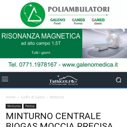
Home
Golfo di Gaeta
Minturno
Minturno
Politica
MINTURNO CENTRALE
BIOGAS MOCCIA PRECISA