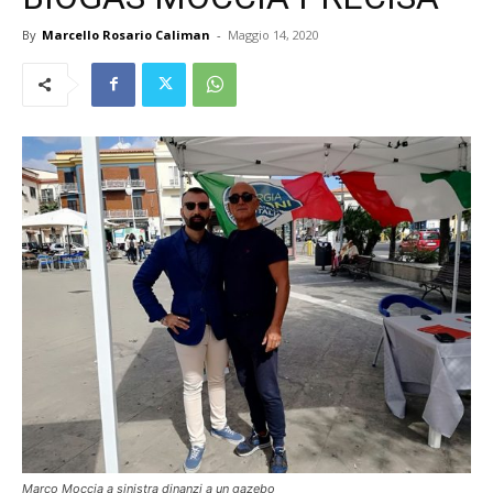
By
Marcello Rosario Caliman
-
Maggio 14, 2020
Marco Moccia a sinistra dinanzi a un gazebo