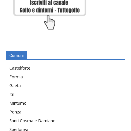
Comuni
Castelforte
Formia
Gaeta
Itri
Minturno
Ponza
Santi Cosma e Damiano
Sperlonga