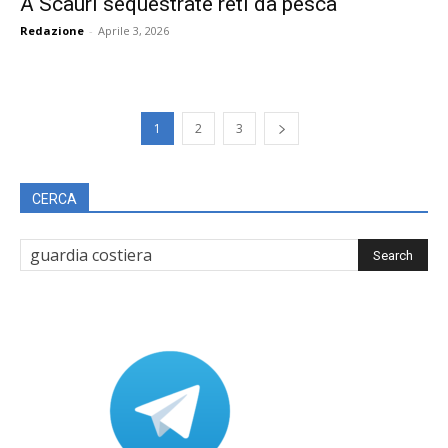
A Scauri sequestrate reti da pesca
Redazione
-
Aprile 3, 2026
1
2
3
CERCA