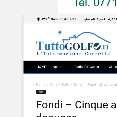
C
32.1
Comune di Gaeta
giovedì, Agosto 6, 20
HOME
Notizie
Golfo Di Gaeta
Oltre
Home
Oltre il Golfo
Fondi
Fondi – Cinque avvi
Fondi
Fondi – Cinque av