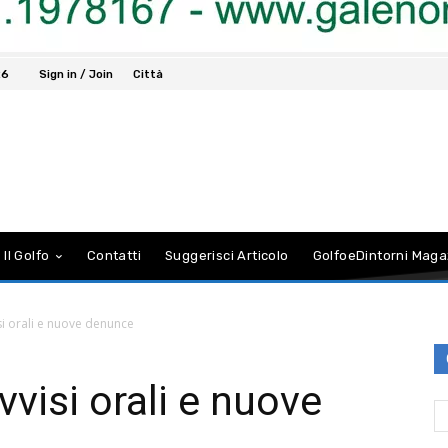
26
Sign in / Join
Città
 Il Golfo
Contatti
Suggerisci Articolo
GolfoeDintorni Maga
si orali e nuove denunce
visi orali e nuove