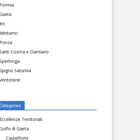
Formia
Gaeta
Itri
Minturno
Ponza
Santi Cosma e Damiano
Sperlonga
Spigno Saturnia
Ventotene
Categories
Eccellenze Territoriali
Golfo di Gaeta
Castelforte