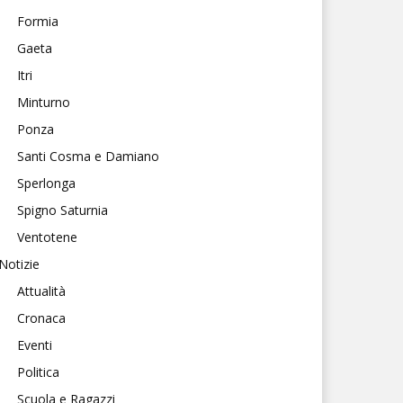
Formia
Gaeta
Itri
Minturno
Ponza
Santi Cosma e Damiano
Sperlonga
Spigno Saturnia
Ventotene
Notizie
Attualità
Cronaca
Eventi
Politica
Scuola e Ragazzi