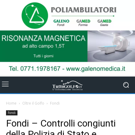
Home
Oltre il Golfo
Fondi
Fondi
Fondi – Controlli congiunti
della Polizia di Stato e