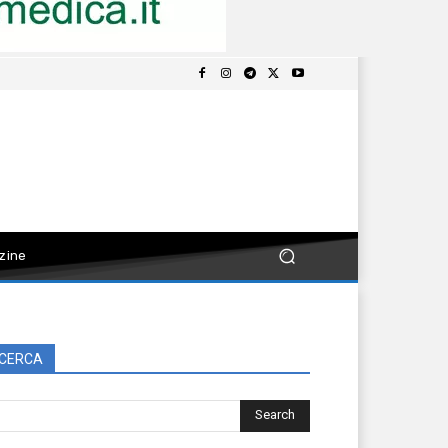
zine
CERCA