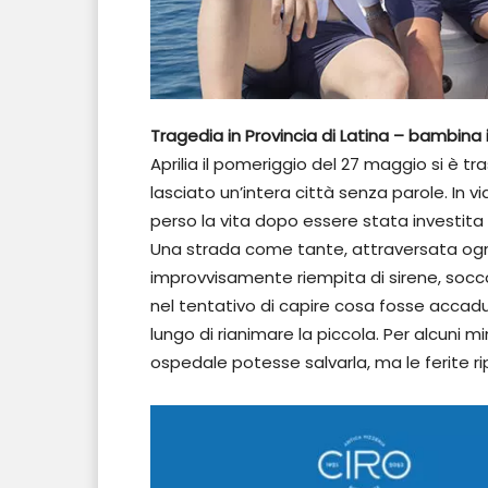
Tragedia in Provincia di Latina – bambin
Aprilia il pomeriggio del 27 maggio si è t
lasciato un’intera città senza parole. In v
perso la vita dopo essere stata investita
Una strada come tante, attraversata ogni g
improvvisamente riempita di sirene, socco
nel tentativo di capire cosa fosse accadut
lungo di rianimare la piccola. Per alcuni m
ospedale potesse salvarla, ma le ferite r