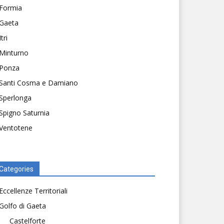
Formia
Gaeta
Itri
Minturno
Ponza
Santi Cosma e Damiano
Sperlonga
Spigno Saturnia
Ventotene
Categories
Eccellenze Territoriali
Golfo di Gaeta
Castelforte