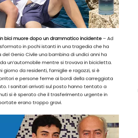
a in bici muore dopo un drammatico incidente
– Ad
rasformato in pochi istanti in una tragedia che ha
ia del Genio Civile una bambina di undici anni ha
 da un’automobile mentre si trovava in bicicletta.
iorno da residenti, famiglie e ragazzi, si è
rritori e persone ferme ai bordi della carreggiata
o. I sanitari arrivati sul posto hanno tentato a
inuti si è sperato che il trasferimento urgente in
iportate erano troppo gravi.