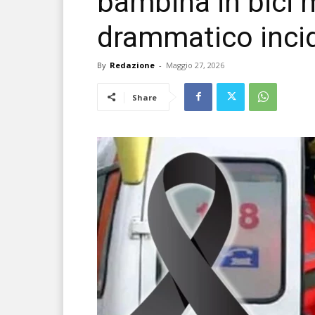
bambina in bici
drammatico inci
By
Redazione
-
Maggio 27, 2026
Share