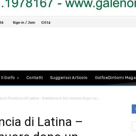
026
Sign in / Join
Città
 Il Golfo
Contatti
Suggerisci Articolo
GolfoeDintorni Maga
a in Provincia di Latina – bambina in bici muore dopo un...
ncia di Latina –