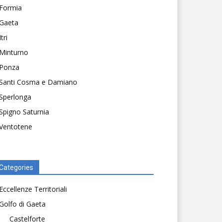
Formia
Gaeta
Itri
Minturno
Ponza
Santi Cosma e Damiano
Sperlonga
Spigno Saturnia
Ventotene
Categories
Eccellenze Territoriali
Golfo di Gaeta
Castelforte