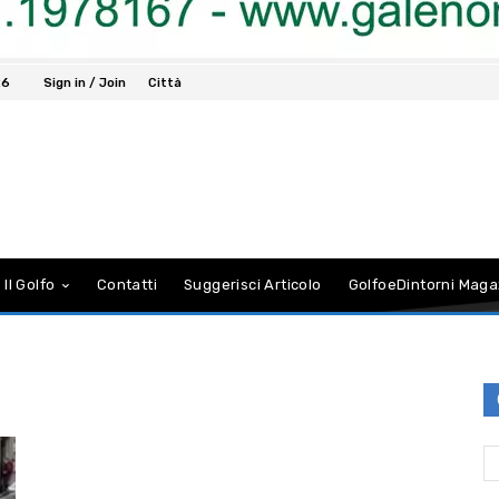
26
Sign in / Join
Città
 Il Golfo
Contatti
Suggerisci Articolo
GolfoeDintorni Maga