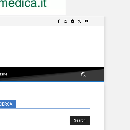
zine
CERCA