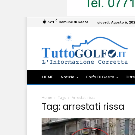
C
32.1
Comune di Gaeta
giovedì, Agosto 6, 20
HOME
Notizie
Golfo Di Gaeta
Oltre
Home
Tags
Arrestati rissa
Tag: arrestati rissa