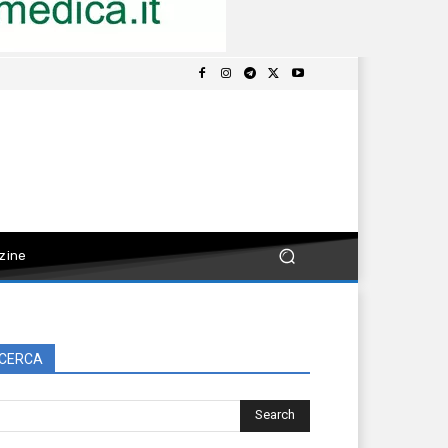
zine
CERCA