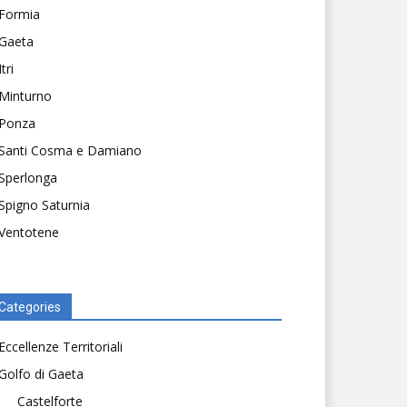
Formia
Gaeta
Itri
Minturno
Ponza
Santi Cosma e Damiano
Sperlonga
Spigno Saturnia
Ventotene
Categories
Eccellenze Territoriali
Golfo di Gaeta
Castelforte