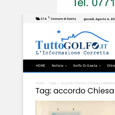
C
27.6
Comune di Gaeta
giovedì, Agosto 6, 2
HOME
Notizie
Golfo Di Gaeta
Oltre
Home
Tags
Accordo Chiesa e Comune a Minturn
Tag: accordo Chies