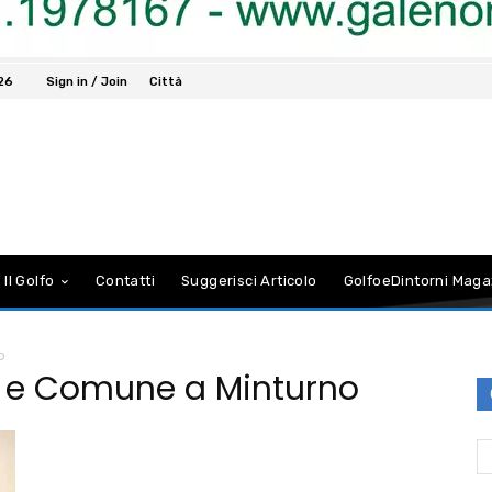
026
Sign in / Join
Città
 Il Golfo
Contatti
Suggerisci Articolo
GolfoeDintorni Maga
o
a e Comune a Minturno