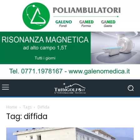
Home
Tags
Diffida
Tag: diffida