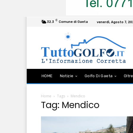
C
32.3
Comune di Gaeta
venerdì, Agosto 7, 2
HOME
Notizie
Golfo Di Gaeta
Oltre
Home
Tags
Mendico
Tag: Mendico