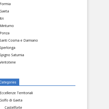
Formia
Gaeta
Itri
Minturno
Ponza
Santi Cosma e Damiano
Sperlonga
Spigno Saturnia
Ventotene
Categories
Eccellenze Territoriali
Golfo di Gaeta
Castelforte