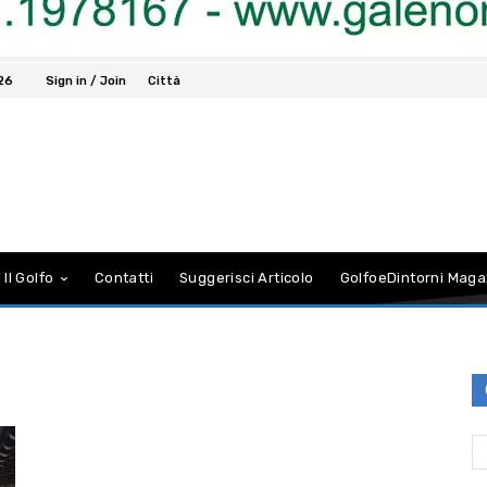
026
Sign in / Join
Città
 Il Golfo
Contatti
Suggerisci Articolo
GolfoeDintorni Maga