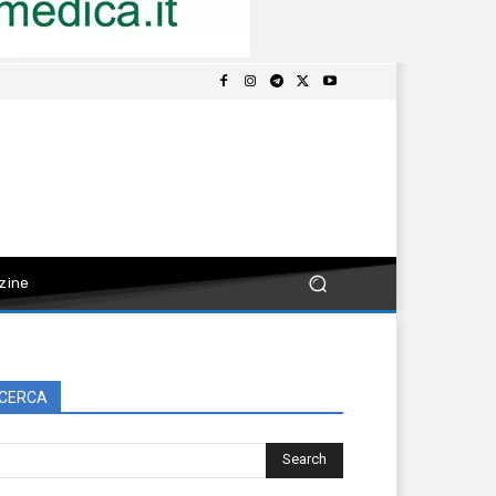
zine
CERCA