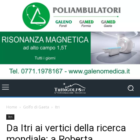
Home
Golfo di Gaeta
Itri
Itri
Da Itri ai vertici della ricerca
mondiale: a Roberta