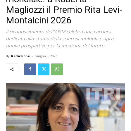
Magliozzi il Premio Rita Levi-
Montalcini 2026
Il riconoscimento dell'AISM celebra una carriera
dedicata allo studio della sclerosi multipla e apre
nuove prospettive per la medicina del futuro.
By
Redazione
-
Giugno 3, 2026