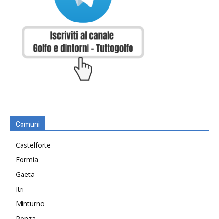
Comuni
Castelforte
Formia
Gaeta
Itri
Minturno
Ponza