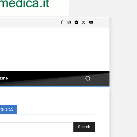
zine
CERCA