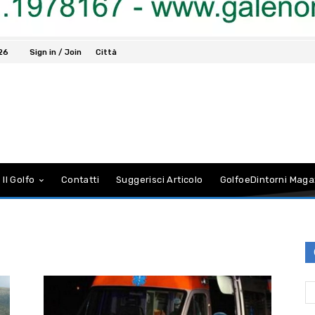
26
Sign in / Join
Città
 Il Golfo
Contatti
Suggerisci Articolo
GolfoeDintorni Maga