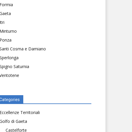
Formia
Gaeta
Itri
Minturno
Ponza
Santi Cosma e Damiano
Sperlonga
Spigno Saturnia
Ventotene
Categories
Eccellenze Territoriali
Golfo di Gaeta
Castelforte