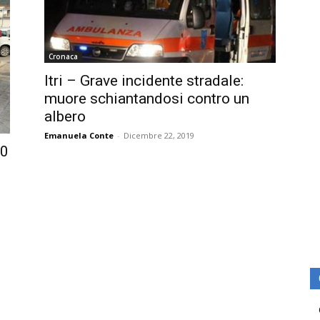
Cronaca
Itri – Grave incidente stradale:
muore schiantandosi contro un
albero
Emanuela Conte
-
Dicembre 22, 2019
40