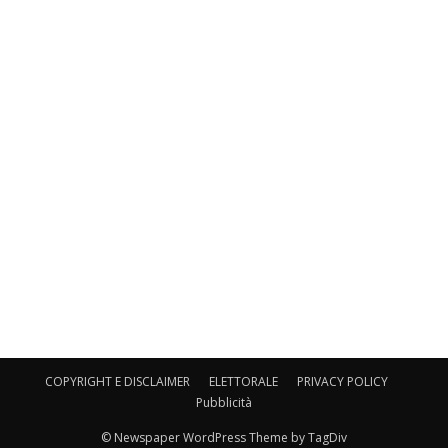
COPYRIGHT E DISCLAIMER
ELETTORALE
PRIVACY POLICY
Pubblicità
© Newspaper WordPress Theme by TagDiv