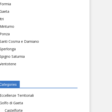
Formia
Gaeta
Itri
Minturno
Ponza
Santi Cosma e Damiano
Sperlonga
Spigno Saturnia
Ventotene
Categories
Eccellenze Territoriali
Golfo di Gaeta
Castelforte