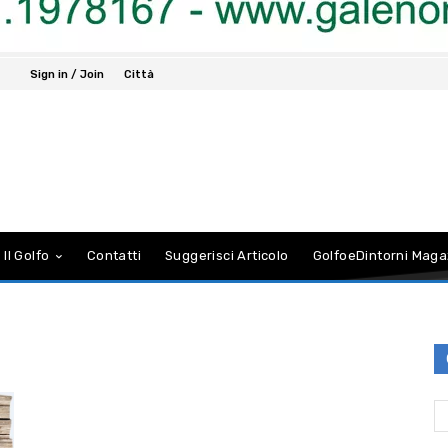
Sign in / Join
Città
 Il Golfo
Contatti
Suggerisci Articolo
GolfoeDintorni Maga