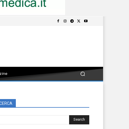
zine
CERCA