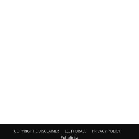
COPYRIGHT E DISCLAIMER
ELETTORALE
PRIVACY POLICY
Pubblicità