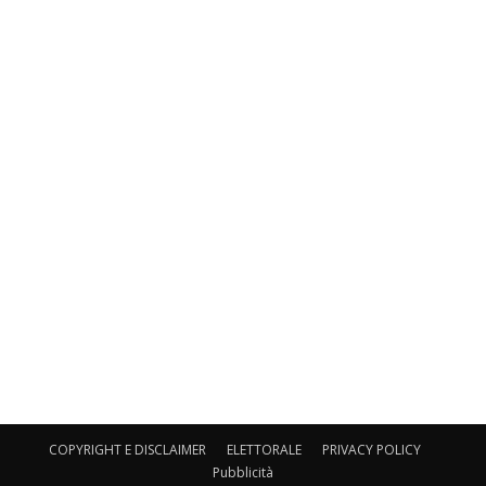
COPYRIGHT E DISCLAIMER
ELETTORALE
PRIVACY POLICY
Pubblicità