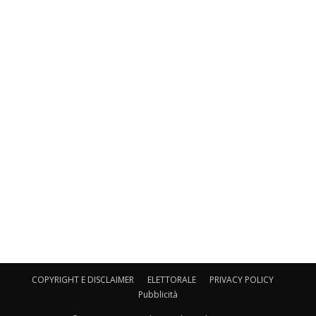
COPYRIGHT E DISCLAIMER
ELETTORALE
PRIVACY POLICY
Pubblicità