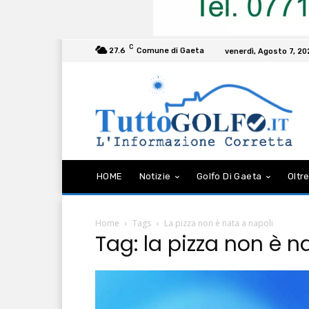
C
27.6
Comune di Gaeta
venerdì, Agosto 7, 2
HOME
Notizie
Golfo Di Gaeta
Oltre
Home
Tags
La pizza non è nata a napoli
Tag: la pizza non è n