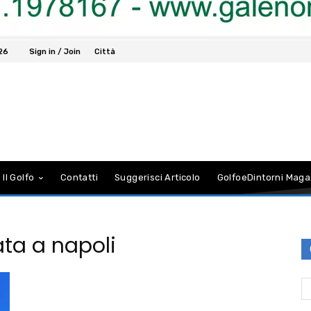
026
Sign in / Join
Città
 Il Golfo
Contatti
Suggerisci Articolo
GolfoeDintorni Maga
ata a napoli