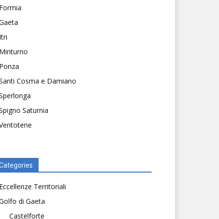
Formia
Gaeta
Itri
Minturno
Ponza
Santi Cosma e Damiano
Sperlonga
Spigno Saturnia
Ventotene
Categories
Eccellenze Territoriali
Golfo di Gaeta
Castelforte