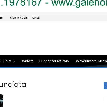
026
Sign in / Join
Città
 Il Golfo
Contatti
Suggerisci Articolo
GolfoeDintorni Maga
unciata