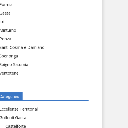
Formia
Gaeta
Itri
Minturno
Ponza
Santi Cosma e Damiano
Sperlonga
Spigno Saturnia
Ventotene
Categories
Eccellenze Territoriali
Golfo di Gaeta
Castelforte