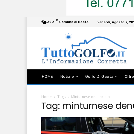
C
32.3
Comune di Gaeta
venerdì, Agosto 7, 2
HOME
Notizie
Golfo Di Gaeta
Oltre
Home
Tags
Minturnese denunciata
Tag: minturnese den