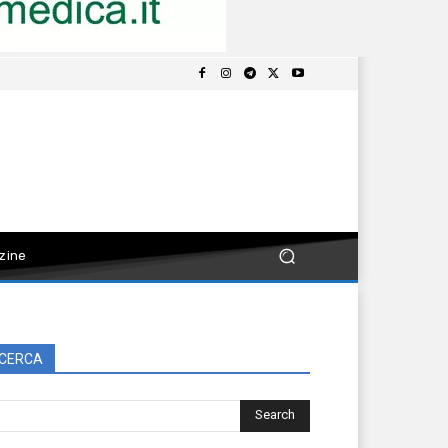
zine
CERCA