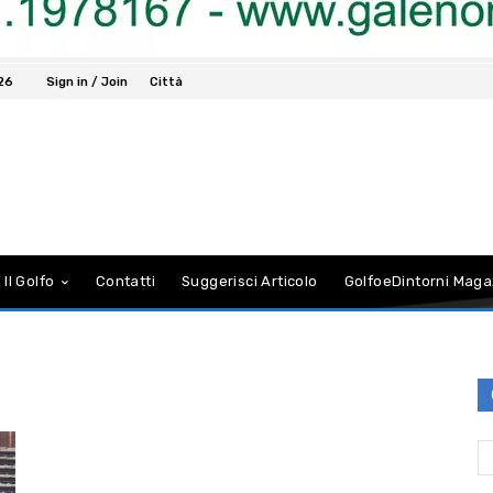
026
Sign in / Join
Città
 Il Golfo
Contatti
Suggerisci Articolo
GolfoeDintorni Maga