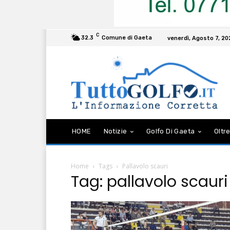
C
32.3
Comune di Gaeta
venerdì, Agosto 7, 2
HOME
Notizie
Golfo Di Gaeta
Oltre
Home
Tags
Pallavolo scauri
Tag: pallavolo scauri