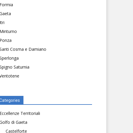
Formia
Gaeta
Itri
Minturno
Ponza
Santi Cosma e Damiano
Sperlonga
Spigno Saturnia
Ventotene
Categories
Eccellenze Territoriali
Golfo di Gaeta
Castelforte