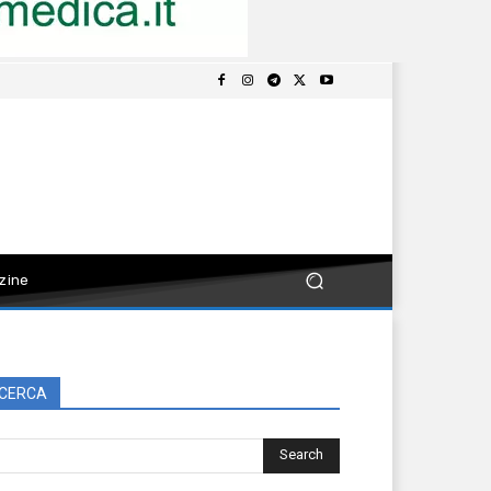
zine
CERCA