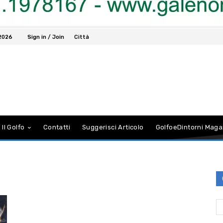
 2026
Sign in / Join
Città
 Il Golfo
Contatti
Suggerisci Articolo
GolfoeDintorni Maga