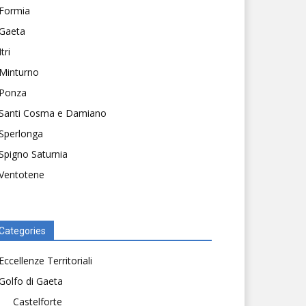
Formia
Gaeta
Itri
Minturno
Ponza
Santi Cosma e Damiano
Sperlonga
Spigno Saturnia
Ventotene
Categories
Eccellenze Territoriali
Golfo di Gaeta
Castelforte