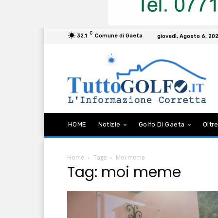
C
32.1
Comune di Gaeta
giovedì, Agosto 6, 20
HOME
Notizie
Golfo Di Gaeta
Oltre
Home
Tags
Moi meme
Tag: moi meme