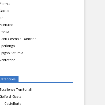
Formia
Gaeta
Itri
Minturno
Ponza
Santi Cosma e Damiano
Sperlonga
Spigno Saturnia
Ventotene
Categories
Eccellenze Territoriali
Golfo di Gaeta
Castelforte