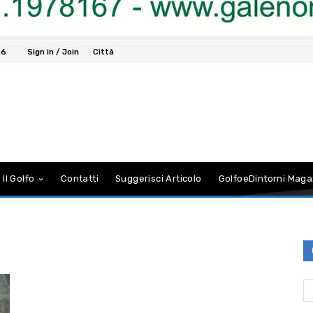
26
Sign in / Join
Città
 Il Golfo
Contatti
Suggerisci Articolo
GolfoeDintorni Maga