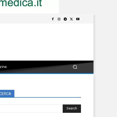
zine
CERCA